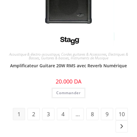
Acoustique & électro-acoustique
,
Cordes guitares & Accessoires
,
Electriques &
Basses
,
Guitares & basses
,
Instruments de Musique
Amplificateur Guitare 20W RMS avec Reverb Numérique
20.000
DA
Commander
1
2
3
4
…
8
9
10