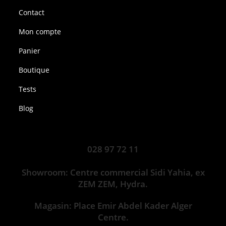
Contact
Mon compte
Panier
Boutique
Tests
Blog
028 97 72 11
Showroom: Centre commercial Sidi Yahia, ex
ZEM ZEM, Hydra.
Magasin: Place Emir Abdel Kader Alger
Centre.