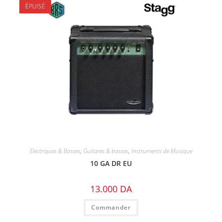
ÉPUISÉ
Electriques & Basses
,
Guitares & basses
,
Instruments de Musique
10 GA DR EU
13.000
DA
Commander