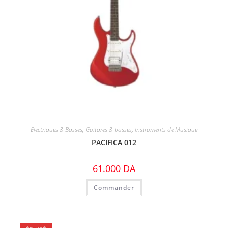
Electriques & Basses
,
Guitares & basses
,
Instruments de Musique
PACIFICA 012
61.000
DA
Commander