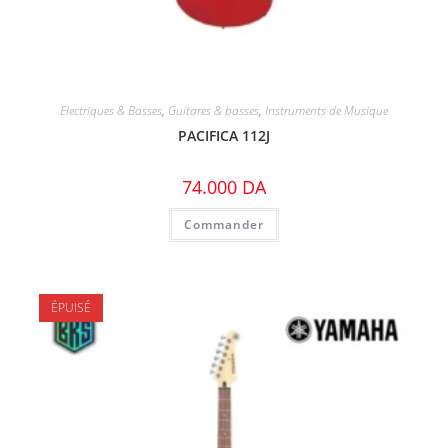
Electriques & Basses
,
Guitares & basses
,
Instruments de Musique
PACIFICA 112J
74.000
DA
Commander
ÉPUISÉ