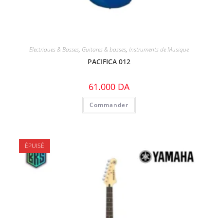
Electriques & Basses
,
Guitares & basses
,
Instruments de Musique
PACIFICA 012
61.000
DA
Commander
ÉPUISÉ