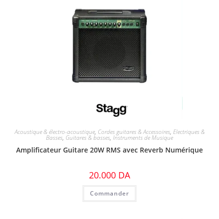
Acoustique & électro-acoustique
,
Cordes guitares & Accessoires
,
Electriques &
Basses
,
Guitares & basses
,
Instruments de Musique
Amplificateur Guitare 20W RMS avec Reverb Numérique
20.000
DA
Commander