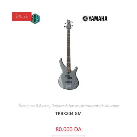
ÉPUISÉ
Electriques & Basses
,
Guitares & basses
,
Instruments de Musique
TRBX204 GM
80.000
DA