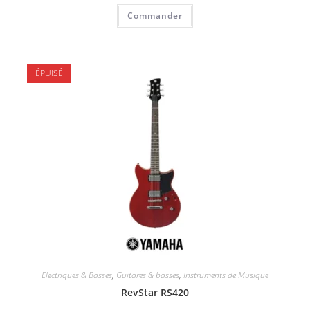
Commander
ÉPUISÉ
Electriques & Basses
,
Guitares & basses
,
Instruments de Musique
RevStar RS420