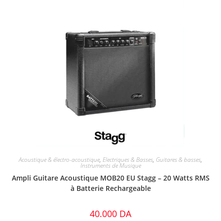
Acoustique & électro-acoustique
,
Electriques & Basses
,
Guitares & basses
,
Instruments de Musique
Ampli Guitare Acoustique MOB20 EU Stagg – 20 Watts RMS
à Batterie Rechargeable
40.000
DA