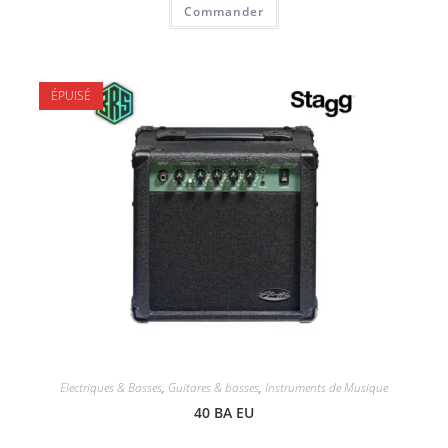
Commander
ÉPUISÉ
Electriques & Basses
,
Guitares & basses
,
Instruments de Musique
40 BA EU