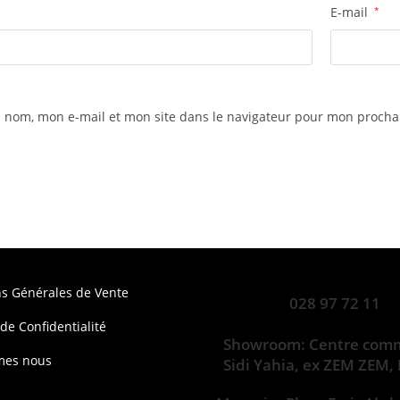
E-mail
*
 nom, mon e-mail et mon site dans le navigateur pour mon proch
ns Générales de Vente
028 97 72 11
 de Confidentialité
Showroom: Centre comm
mes nous
Sidi Yahia, ex ZEM ZEM,