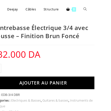
Deejay
Câbles
Structure
0
ntrebasse Électrique 3/4 avec
usse – Finition Brun Foncé
32.000
DA
AJOUTER AU PANIER
:
EDB-3/4 DBR
gories :
Electriques & Basses
,
Guitares & basses
,
Instruments de
que