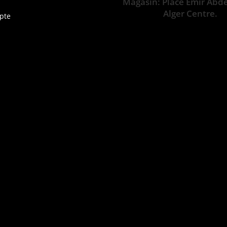
Magasin: Place Emir Abd
Alger Centre.
pte