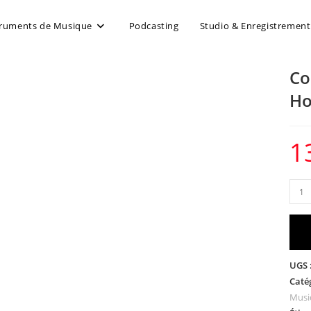
truments de Musique
Podcasting
Studio & Enregistrement
Co
Ho
1
UGS 
Caté
Musi