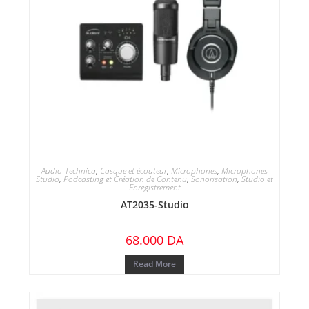
Audio-Technica
,
Casque et écouteur
,
Microphones
,
Microphones
Studio
,
Podcasting et Création de Contenu
,
Sonorisation
,
Studio et
Enregistrement
AT2035-Studio
68.000
DA
Read More