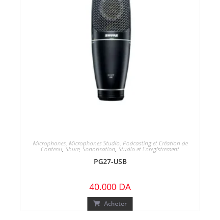
Microphones
,
Microphones Studio
,
Podcasting et Création de
Contenu
,
Shure
,
Sonorisation
,
Studio et Enregistrement
PG27-USB
40.000
DA
Acheter