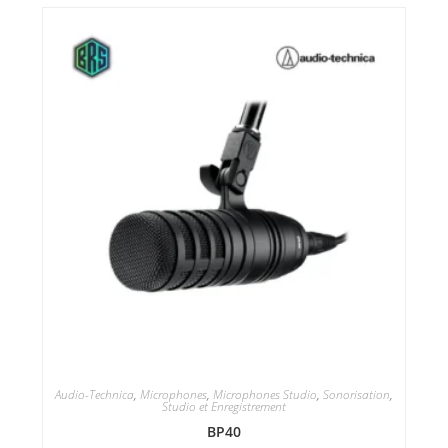
Audio-Technica
,
Microphones
,
Microphones Studio
,
Sonorisation
,
Studio et Enregistrement
BP40