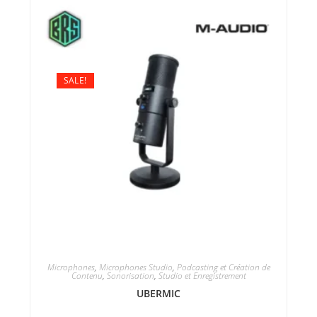
SALE!
Microphones
,
Microphones Studio
,
Podcasting et Création de
Contenu
,
Sonorisation
,
Studio et Enregistrement
UBERMIC