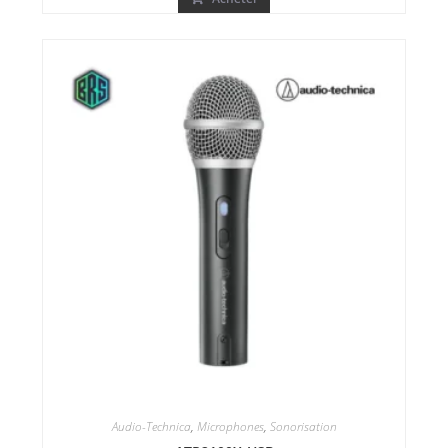
Audio-Technica
,
Microphones
,
Sonorisation