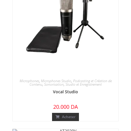
Microphones
,
Microphones Studio
,
Podcasting et Création de
Contenu
,
Sonorisation
,
Studio et Enregistrement
Vocal Studio
20.000
DA
Acheter