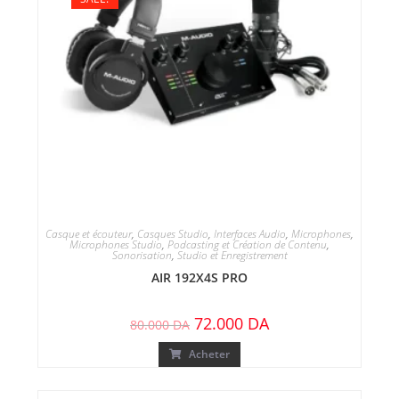
Casque et écouteur
,
Casques Studio
,
Interfaces Audio
,
Microphones
,
Microphones Studio
,
Podcasting et Création de Contenu
,
Sonorisation
,
Studio et Enregistrement
AIR 192X4S PRO
72.000
DA
80.000
DA
Acheter