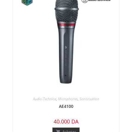
Audio-Technica
,
Microphones
,
Sonorisation
AE4100
40.000
DA
Acheter