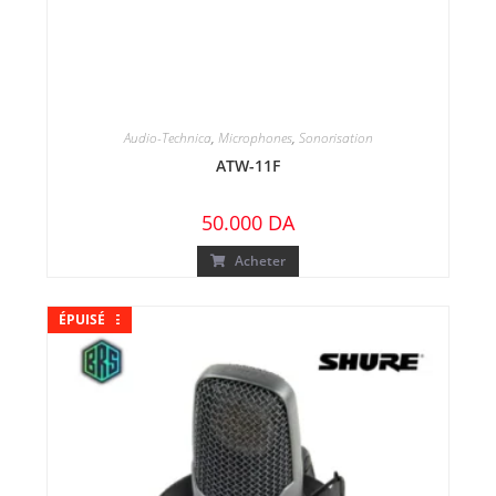
Audio-Technica
,
Microphones
,
Sonorisation
ATW-11F
50.000
DA
Acheter
RUPTURE
RUPTURE
RUPTURE
RUPTURE
RUPTURE
ÉPUISÉ