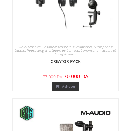
Audio-Technica
,
Casque et écouteur
,
Microphones
,
Microphones
Studio
,
Podcasting et Création de Contenu
,
Sonorisation
,
Studio et
Enregistrement
CREATOR PACK
70.000
DA
77.000
DA
Acheter