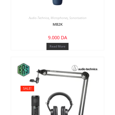
Audio-Technica
,
Microphones
,
Sonorisation
MB2K
9.000
DA
Read More
SALE!