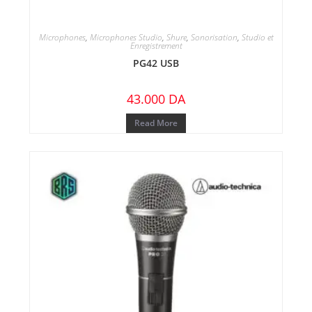
Microphones
,
Microphones Studio
,
Shure
,
Sonorisation
,
Studio et
Enregistrement
PG42 USB
43.000
DA
Read More