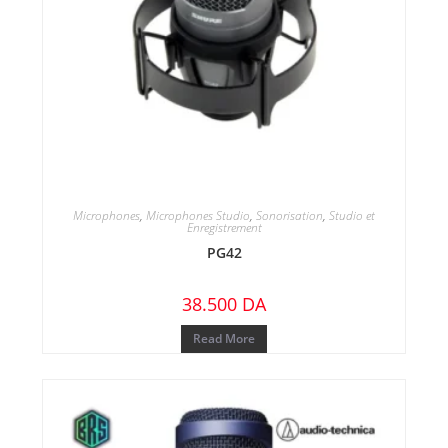
Microphones
,
Microphones Studio
,
Sonorisation
,
Studio et
Enregistrement
PG42
38.500
DA
Read More