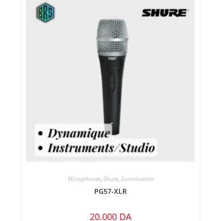
Microphones
,
Shure
,
Sonorisation
PG57-XLR
20.000
DA