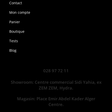
Contact
Mon compte
Panier
Boutique
Tests
Blog
028 97 72 11
Showroom: Centre commercial Sidi Yahia, ex
ZEM ZEM, Hydra.
Magasin: Place Emir Abdel Kader Alger
Centre.