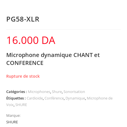
PG58-XLR
16.000
DA
Microphone dynamique CHANT et
CONFERENCE
Rupture de stock
Catégories :
Microphones
,
Shure
,
Sonorisation
Étiquettes :
Cardioide
,
Conférence
,
Dynamique
,
Microphone de
Voix
,
SHURE
Marque:
SHURE