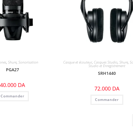
ones
,
Shure
,
Sonorisation
Casque et écouteur
,
Casques Studio
,
Shure
,
S
Studio et Enregistrement
PGA27
SRH1440
40.000
DA
72.000
DA
Commander
Commander