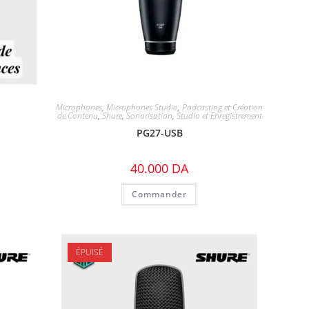
Microphones
,
Microphones Studio
,
Podcasting et Création
de Contenu
,
Shure
,
Sonorisation
,
Studio et Enregistrement
PG27-USB
40.000
DA
Commander
ÉPUISÉ