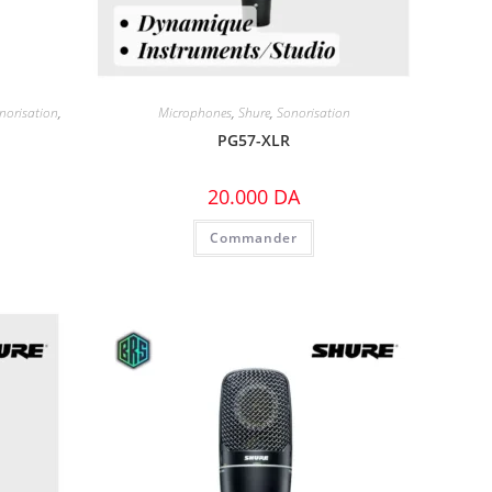
norisation
,
Microphones
,
Shure
,
Sonorisation
PG57-XLR
20.000
DA
Commander