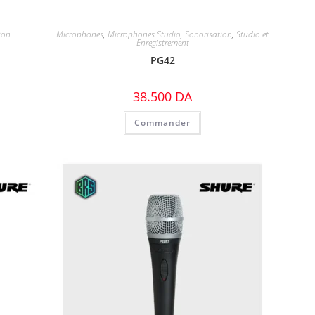
ion
Microphones
,
Microphones Studio
,
Sonorisation
,
Studio et
Enregistrement
PG42
38.500
DA
Commander