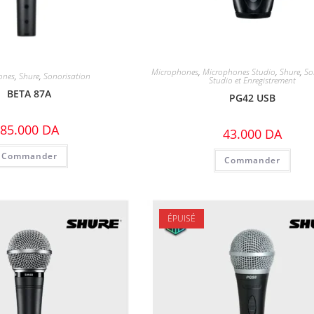
Microphones
,
Microphones Studio
,
Shure
,
So
ones
,
Shure
,
Sonorisation
Studio et Enregistrement
BETA 87A
PG42 USB
85.000
DA
43.000
DA
Commander
Commander
ÉPUISÉ