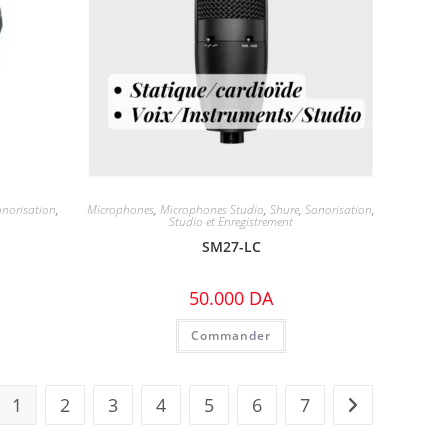
onorisation
,
Microphones
,
Microphones Studio
,
Shure
,
Sonorisation
,
Studio et Enregistrement
SM27-LC
50.000
DA
Commander
1
2
3
4
5
6
7