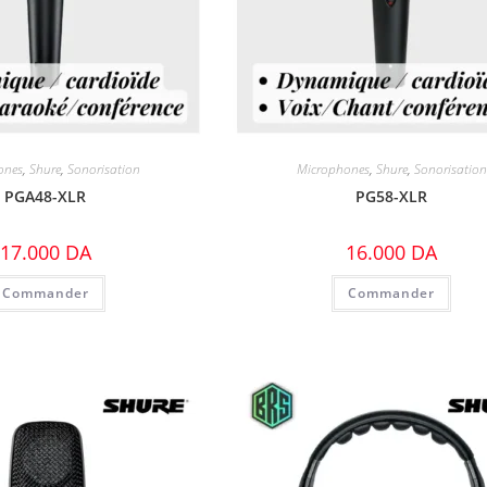
ones
,
Shure
,
Sonorisation
Microphones
,
Shure
,
Sonorisation
PGA48-XLR
PG58-XLR
17.000
DA
16.000
DA
Commander
Commander