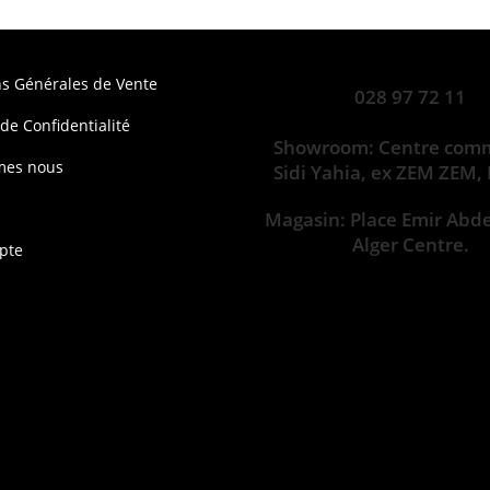
ns Générales de Vente
028 97 72 11
 de Confidentialité
Showroom: Centre comm
mes nous
Sidi Yahia, ex ZEM ZEM,
Magasin: Place Emir Abd
Alger Centre.
pte