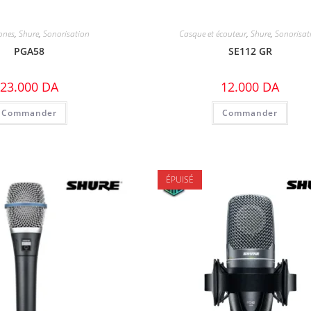
ones
,
Shure
,
Sonorisation
Casque et écouteur
,
Shure
,
Sonorisat
PGA58
SE112 GR
23.000
DA
12.000
DA
Commander
Commander
ÉPUISÉ