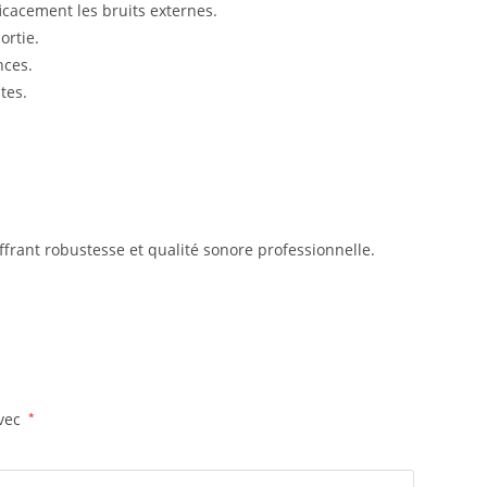
icacement les bruits externes.
ortie.
nces.
tes.
offrant robustesse et qualité sonore professionnelle.
avec
*