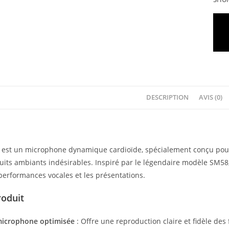
DESCRIPTION
AVIS (0)
est un microphone dynamique cardioïde, spécialement conçu pour c
uits ambiants indésirables. Inspiré par le légendaire modèle SM58,
 performances vocales et les présentations.
roduit
microphone optimisée
: Offre une reproduction claire et fidèle des