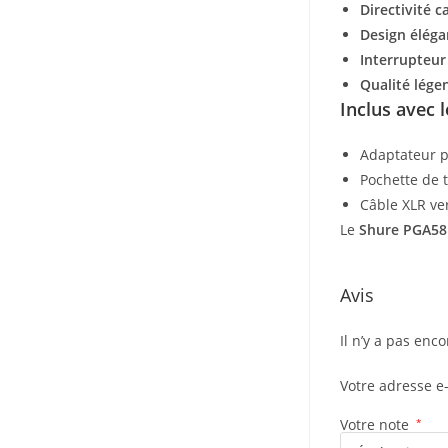
Directivité c
Design éléga
Interrupteur
Qualité lége
Inclus avec 
Adaptateur p
Pochette de 
Câble XLR ve
Le
Shure PGA58
Avis
Il n’y a pas enco
Votre adresse e
Votre note
*