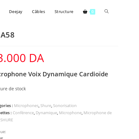
Deejay
Câbles
Structure
0
GA58
3.000
DA
crophone Voix Dynamique Cardioïde
ure de stock
gories :
Microphones
,
Shure
,
Sonorisation
ettes :
Conférence
,
Dynamique
,
Microphone
,
Microphone de
,
SHURE
ue:
RE