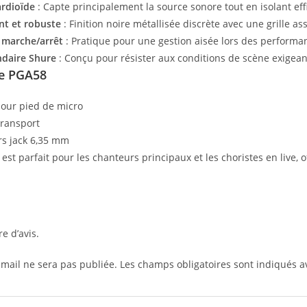
ardioïde
: Capte principalement la source sonore tout en isolant eff
nt et robuste
: Finition noire métallisée discrète avec une grille ass
 marche/arrêt
: Pratique pour une gestion aisée lors des performa
ndaire Shure
: Conçu pour résister aux conditions de scène exigean
le PGA58
our pied de micro
transport
rs jack 6,35 mm
est parfait pour les chanteurs principaux et les choristes en live, 
re d’avis.
-mail ne sera pas publiée.
Les champs obligatoires sont indiqués 