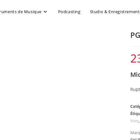
truments de Musique
Podcasting
Studio & Enregistrement
P
2
Mi
Rupt
Caté
Étiqu
Voix
Marq
SHU