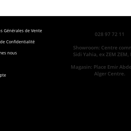
ns Générales de Vente
028 97 72 11
 de Confidentialité
Showroom: Centre comm
mes nous
Sidi Yahia, ex ZEM ZEM,
Magasin: Place Emir Abd
Alger Centre.
pte