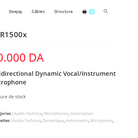
Deejay
Câbles
Structure
0
R1500x
0.000
DA
directional Dynamic Vocal/Instrument
crophone
ure de stock
gories :
Audio-Technica
,
Microphones
,
Sonorisation
ettes :
Audio-Technica
,
Dynamique
,
Instruments
,
Microphone
,