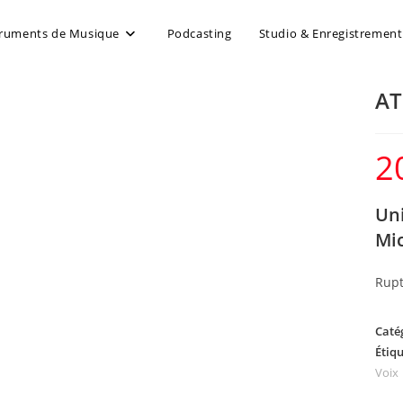
truments de Musique
Podcasting
Studio & Enregistrement
AT
2
Uni
Mi
Rupt
Caté
Étiqu
Voix