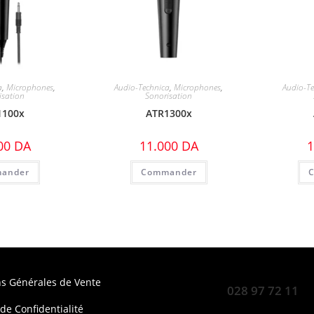
a
,
Microphones
,
Audio-Technica
,
Microphones
,
Audio-Te
isation
Sonorisation
1100x
ATR1300x
00
DA
11.000
DA
1
ander
Commander
ns Générales de Vente
028 97 72 11
 de Confidentialité