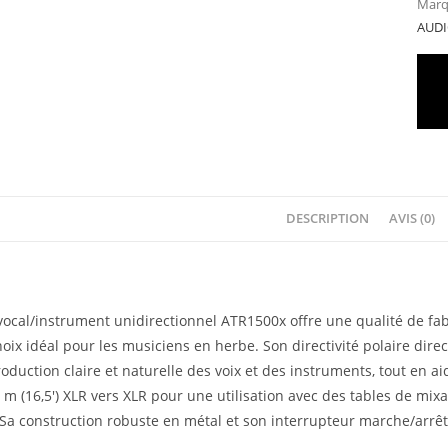
Marq
AUDI
DESCRIPTION
AVIS (0)
cal/instrument unidirectionnel ATR1500x offre une qualité de fabri
hoix idéal pour les musiciens en herbe. Son directivité polaire dir
oduction claire et naturelle des voix et des instruments, tout en ai
m (16,5′) XLR vers XLR pour une utilisation avec des tables de mix
 Sa construction robuste en métal et son interrupteur marche/arrêt