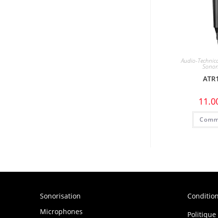
Audio-Technic
Sonor
ATR
11.0
Comm
Sonorisation
Conditio
Microphones
Politique