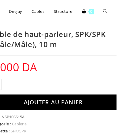
Deejay
Câbles
Structure
0
ble de haut-parleur, SPK/SPK
âle/Mâle), 10 m
.000
DA
AJOUTER AU PANIER
:
NSP10SS15A
gorie :
Cablerie
ette :
SPK/SPK