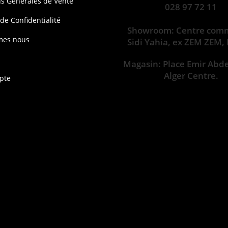
ns Générales de Vente
028 97 72 11
 de Confidentialité
Showroom: Centre comm
mes nous
Sidi Yahia, ex ZEM ZEM,
Magasin: Place Emir Abd
Alger Centre.
pte