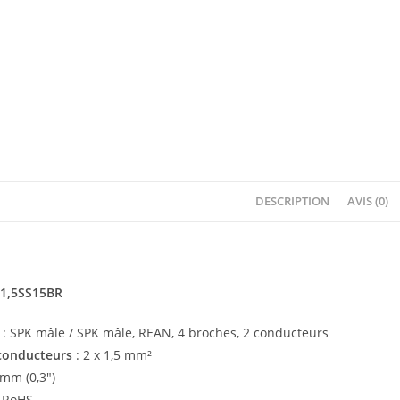
DESCRIPTION
AVIS (0)
P1,5SS15BR
: SPK mâle / SPK mâle, REAN, 4 broches, 2 conducteurs
 conducteurs
: 2 x 1,5 mm²
 mm (0,3″)
 RoHS