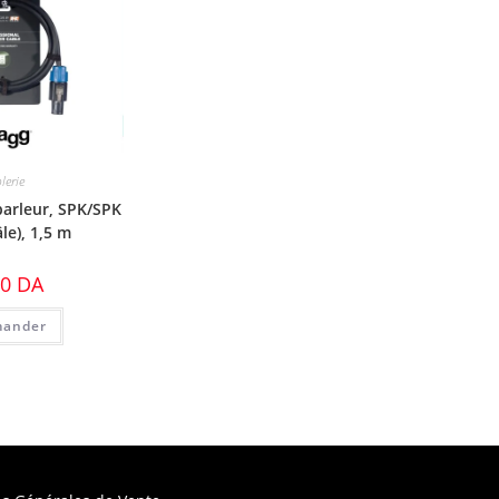
lerie
parleur, SPK/SPK
le), 1,5 m
00
DA
ander