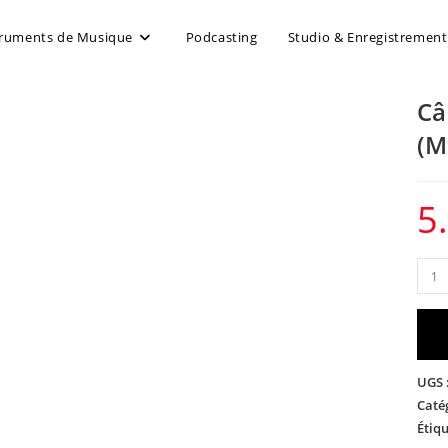
truments de Musique
Podcasting
Studio & Enregistrement
Câ
(M
5
UGS 
Caté
Étiqu