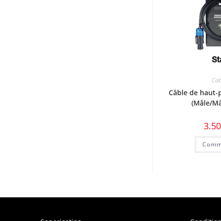
Cab
Câble de haut-
(Mâle/Mâ
3.5
Comm