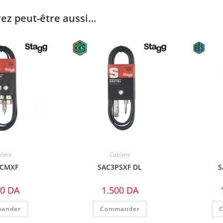
ez peut-être aussi…
lerie
Cablerie
3CMXF
SAC3PSXF DL
S
00
DA
1.500
DA
ander
Commander