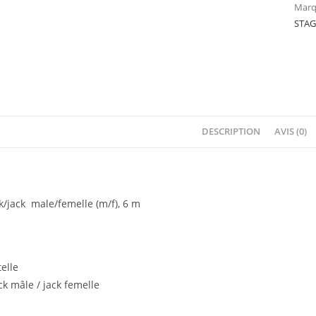
Marq
STA
DESCRIPTION
AVIS (0)
k/jack male/femelle (m/f), 6 m
elle
k mâle / jack femelle