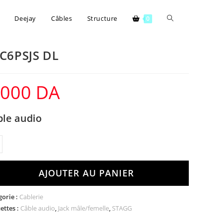
Deejay
Câbles
Structure
0
C6PSJS DL
.000
DA
ble audio
AJOUTER AU PANIER
gorie :
Cablerie
ettes :
Câble audio
,
Jack mâle/femelle
,
STAGG