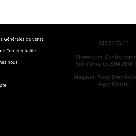
ns Générales de Vente
028 97 72 11
 de Confidentialité
Showroom: Centre comm
mes nous
Sidi Yahia, ex ZEM ZEM,
Magasin: Place Emir Abd
Alger Centre.
pte