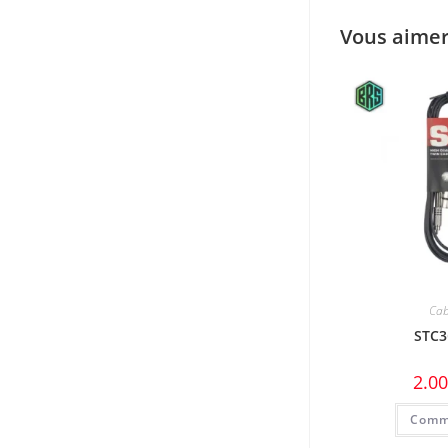
Vous aimer
Cab
STC
2.0
Comm