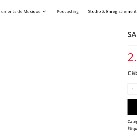
truments de Musique
Podcasting
Studio & Enregistrement
SA
2
Câ
Caté
Étiqu