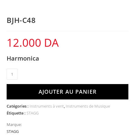
BJH-C48
12.000
DA
Harmonica
AJOUTER AU PANIER
Catégories :
Instruments à vent
,
Instruments de Musique
Étiquette :
STAGG
Marque:
STAGG