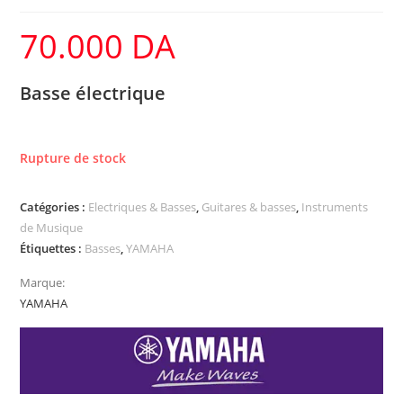
70.000
DA
Basse électrique
Rupture de stock
Catégories :
Electriques & Basses
,
Guitares & basses
,
Instruments
de Musique
Étiquettes :
Basses
,
YAMAHA
Marque:
YAMAHA