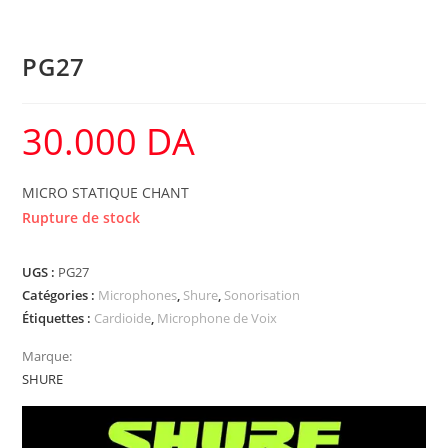
PG27
30.000
DA
MICRO STATIQUE CHANT
Rupture de stock
UGS :
PG27
Catégories :
Microphones
,
Shure
,
Sonorisation
Étiquettes :
Cardioide
,
Microphone de Voix
Marque:
SHURE