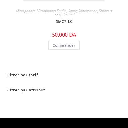
Microphones
,
Microphones Studio
,
Shure
,
Sonorisation
,
Studio et
Enregistrement
SM27-LC
50.000
DA
Commander
Filtrer par tarif
Filtrer par attribut