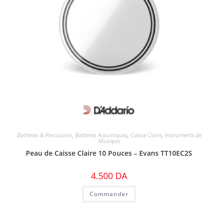
Batteries & Percussion
,
Batteries Acoustiques
,
Caisse Claire
,
Instruments de
Musique
Peau de Caisse Claire 10 Pouces – Evans TT10EC2S
4.500
DA
Commander