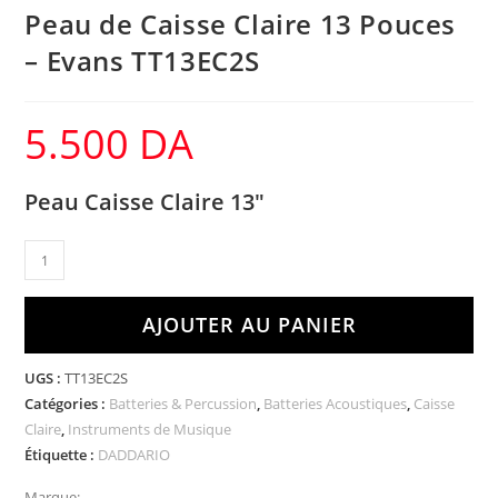
Peau de Caisse Claire 13 Pouces
– Evans TT13EC2S
5.500
DA
Peau Caisse Claire 13″
AJOUTER AU PANIER
UGS :
TT13EC2S
Catégories :
Batteries & Percussion
,
Batteries Acoustiques
,
Caisse
Claire
,
Instruments de Musique
Étiquette :
DADDARIO
Marque: