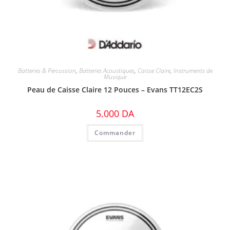
Batteries & Percussion
,
Batteries Acoustiques
,
Caisse Claire
,
Instruments de
Musique
Peau de Caisse Claire 12 Pouces – Evans TT12EC2S
5.000
DA
Commander