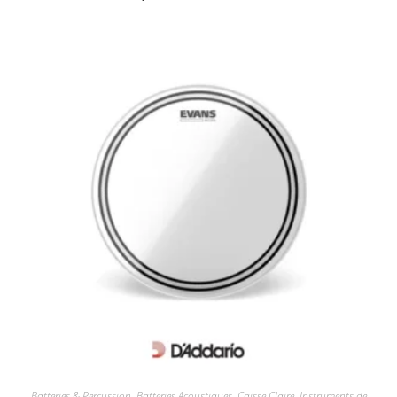
Batteries & Percussion
,
Batteries Acoustiques
,
Caisse Claire
,
Instruments de