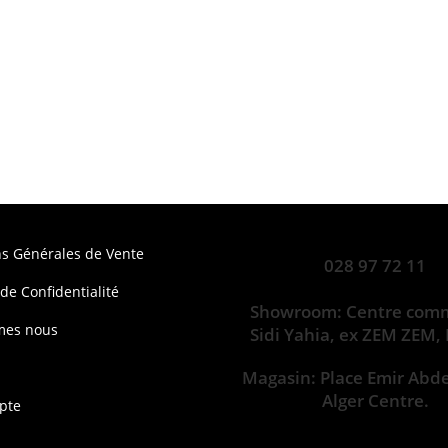
ns Générales de Vente
028 97 72 11
 de Confidentialité
Showroom: Centre comm
mes nous
Sidi Yahia, ex ZEM ZEM,
Magasin: Place Emir Abd
Alger Centre.
pte