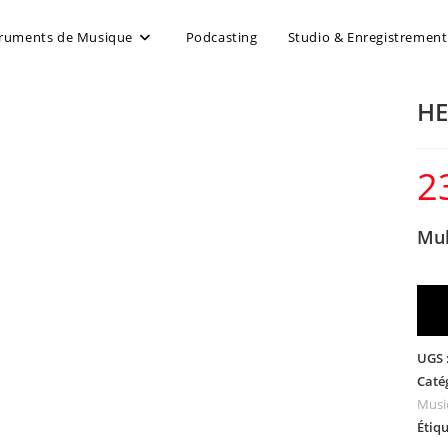
truments de Musique
Podcasting
Studio & Enregistrement
HE
2
Mul
UGS 
Caté
Musi
Étiqu