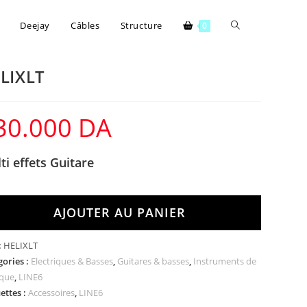
Deejay
Câbles
Structure
0
LIXLT
30.000
DA
ti effets Guitare
AJOUTER AU PANIER
:
HELIXLT
gories :
Electriques & Basses
,
Guitares & basses
,
Instruments de
que
,
LINE6
ettes :
Accessoires
,
LINE6