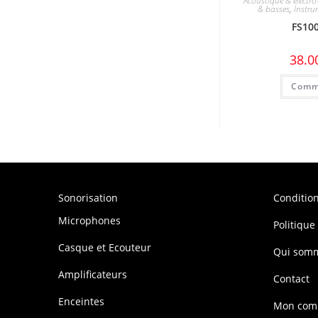
Acoustique & électr
& basses
,
Instru
FS10
38.0
Comm
Sonorisation
Conditio
Microphones
Politique
Casque et Ecouteur
Qui som
Amplificateurs
Contact
Enceintes
Mon com