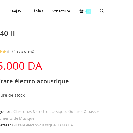
Deejay
Câbles
Structure
0
40 II
(
1
avis client)
.00
5.000
DA
5
tare électro-acoustique
on
ure de stock
gories :
Classiques & électro-classique.
,
Guitares & basses
,
ruments de Musique
ettes :
Guitare électro-classique
,
YAMAHA