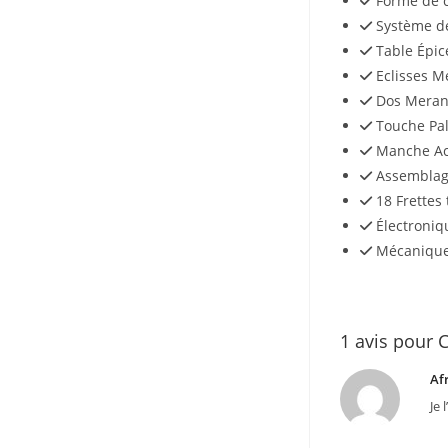
Forme de 
Système de
Table Épic
Eclisses M
Dos Meran
Touche Pa
Manche Ac
Assemblag
18 Frette
Électroniq
Mécanique
1 avis pour
C
Af
Je 