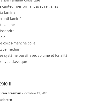
caisse Yamaha Classique
 capteur performant avec réglages
éa lamine
eranti laminé
ti laminé
lissandre
ajou
e corps-manche collé
s type médium
ue système passif avec volume et tonalité
s type classique
X40 II
rican Freeman
–
octobre 13, 2023
l’adore ❤️