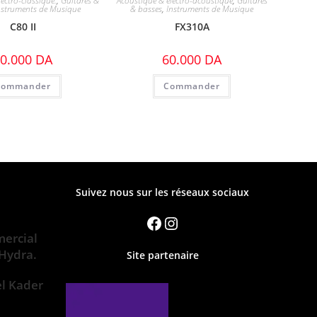
ectro-classique.
,
Guitares &
Acoustique & électro-acoustique
,
Guitares
nstruments de Musique
& basses
,
Instruments de Musique
C80 II
FX310A
0.000
DA
60.000
DA
Commander
Commander
Suivez nous sur les réseaux sociaux
ercial
 Hydra.
Site partenaire
el Kader