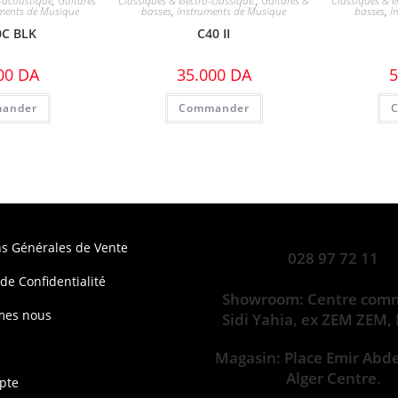
o-acoustique
,
Guitares
Classiques & électro-classique.
,
Guitares &
Classiques & él
ments de Musique
basses
,
Instruments de Musique
basses
,
I
0C BLK
C40 II
00
DA
35.000
DA
5
ander
Commander
ns Générales de Vente
028 97 72 11
 de Confidentialité
Showroom: Centre comm
mes nous
Sidi Yahia, ex ZEM ZEM,
Magasin: Place Emir Abd
Alger Centre.
pte