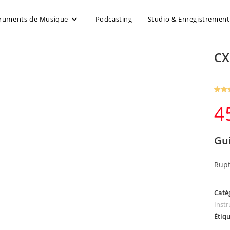
truments de Musique
Podcasting
Studio & Enregistrement
CX
Noté
1
4
4
sur 
basé
sur
Gui
notati
client
Rupt
Caté
Inst
Étiqu