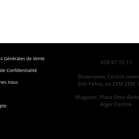
ns Générales de Vente
028 97 72 11
 de Confidentialité
Showroom: Centre comm
mes nous
Sidi Yahia, ex ZEM ZEM,
Magasin: Place Emir Abd
Alger Centre.
pte