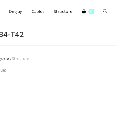
Deejay
Câbles
Structure
0
34-T42
gorie :
Structure
ue: