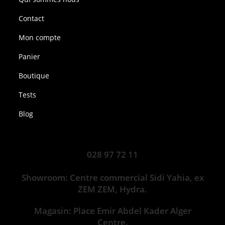
Contact
Mon compte
Panier
Boutique
Tests
Blog
028 97 72 11
Showroom: Centre commercial Sidi Yahia, ex
ZEM ZEM, Hydra.
Magasin: Place Emir Abdel Kader Alger
Centre.