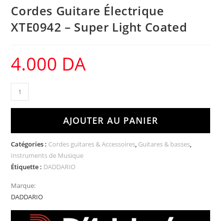
Cordes Guitare Électrique
XTE0942 – Super Light Coated
4.000
DA
AJOUTER AU PANIER
Catégories :
Cordes guitares & Accessoires
,
Guitares & basses
,
Instruments de Musique
Étiquette :
DADDARIO
Marque:
DADDARIO