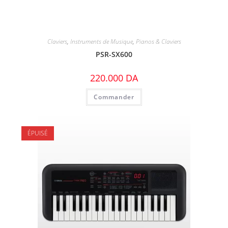
Claviers
,
Instruments de Musique
,
Pianos & Claviers
PSR-SX600
220.000
DA
Commander
ÉPUISÉ