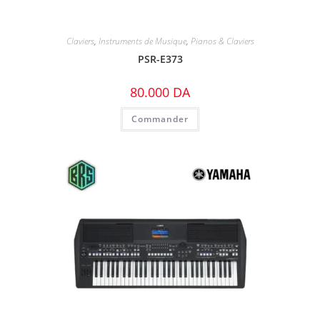
Claviers
,
Instruments de Musique
,
Pianos & Claviers
PSR-E373
80.000
DA
Commander