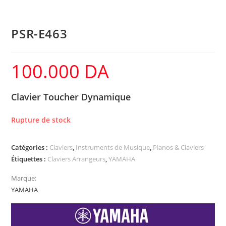
PSR-E463
100.000
DA
Clavier Toucher Dynamique
Rupture de stock
Catégories :
Claviers
,
Instruments de Musique
,
Pianos & Claviers
Étiquettes :
Claviers Arrangeurs
,
YAMAHA
Marque:
YAMAHA