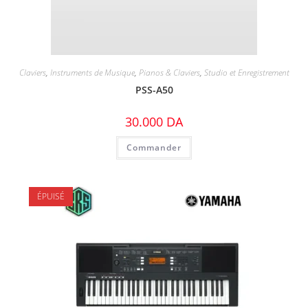
Claviers
,
Instruments de Musique
,
Pianos & Claviers
,
Studio et Enregistrement
PSS-A50
30.000
DA
Commander
ÉPUISÉ