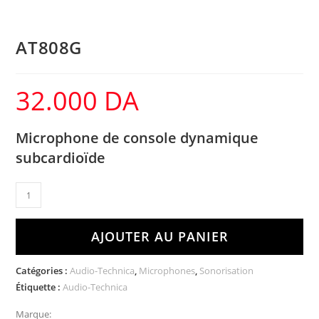
AT808G
32.000
DA
Microphone de console dynamique
subcardioïde
AJOUTER AU PANIER
Catégories :
Audio-Technica
,
Microphones
,
Sonorisation
Étiquette :
Audio-Technica
Marque: