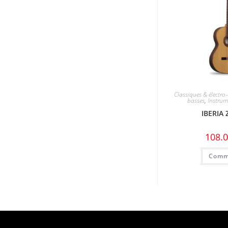
Classiques & électro-
basses
,
Instrum
IBERIA 
108.
Comm