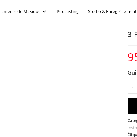
truments de Musique
Podcasting
Studio & Enregistrement
3 
9
Gui
Caté
Inst
Étiqu