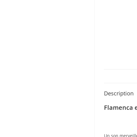
Description
Flamenca e
Un son merveill