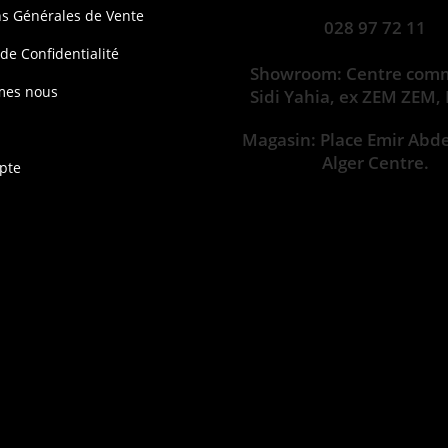
ns Générales de Vente
028 97 72 11
 de Confidentialité
Showroom: Centre comm
mes nous
Sidi Yahia, ex ZEM ZEM,
Magasin: Place Emir Abd
Alger Centre.
pte