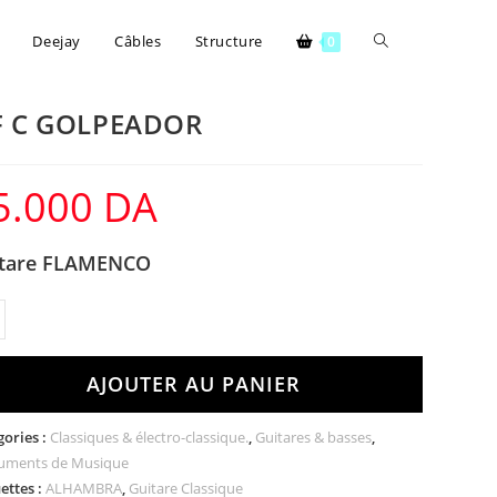
Deejay
Câbles
Structure
0
F C GOLPEADOR
5.000
DA
tare FLAMENCO
AJOUTER AU PANIER
gories :
Classiques & électro-classique.
,
Guitares & basses
,
ruments de Musique
ettes :
ALHAMBRA
,
Guitare Classique