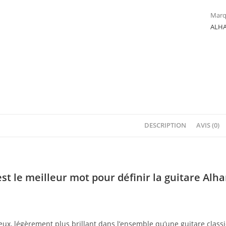
Marq
ALH
DESCRIPTION
AVIS (0)
st le meilleur mot pour définir la guitare Alh
eux, légèrement plus brillant dans l’ensemble qu’une guitare class