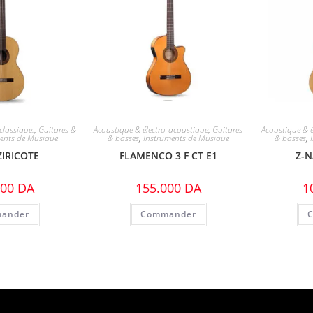
classique.
,
Guitares &
Acoustique & électro-acoustique
,
Guitares
Acoustique & é
ents de Musique
& basses
,
Instruments de Musique
& basses
,
ZIRICOTE
FLAMENCO 3 F CT E1
Z-N
000
DA
155.000
DA
1
ander
Commander