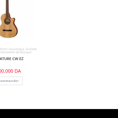
lectro-acoustique
,
Guitares
Instruments de Musique
ATURE CW EZ
00.000
DA
Commander