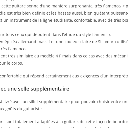
c cette guitare sonne d’une manière surprenante, très flamenco, « 
die est très bien définie et les basses aussi, bien qu’étant puissant
st un instrument de la ligne étudiante, confortable, avec de très b
ur tous ceux qui débutent dans l’étude du style flamenco.
n épicéa allemand massif et une couleur claire de Sicomoro utilisé
très flamenco.
ment très similaire au modèle
4 F
mais dans ce cas avec des mécaniq
our le corps.
confortable qui répond certainement aux exigences d’un interprèt
 avec une selle supplémentaire
st livré avec un sillet supplémentaire pour pouvoir choisir entre 
ux goûts du guitariste.
rs sont totalement adaptées à la guitare, de cette façon le bourd