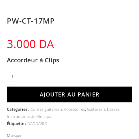
PW-CT-17MP
3.000
DA
Accordeur à Clips
AJOUTER AU PANIER
Catégories :
Cordes guitares & Accessoires
,
Guitares & basses
,
Instruments de Musique
Étiquette :
DADDARIO
Marque: