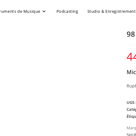
truments de Musique
Podcasting
Studio & Enregistrement
98
4
Mic
Rupt
UGS 
Caté
Étiqu
Marq
SHU