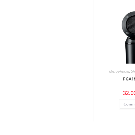
Microphones
,
Sh
PGA1
32.0
Comm