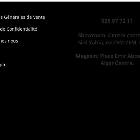
ns Générales de Vente
028 97 72 11
 de Confidentialité
Showroom: Centre comm
mes nous
Sidi Yahia, ex ZEM ZEM,
Magasin: Place Emir Abd
Alger Centre.
pte