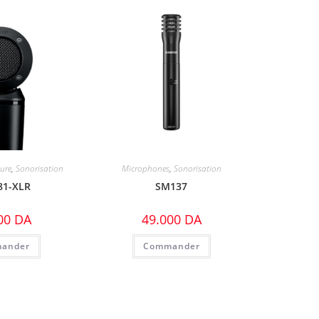
ure
,
Sonorisation
Microphones
,
Sonorisation
81-XLR
SM137
00
DA
49.000
DA
ander
Commander