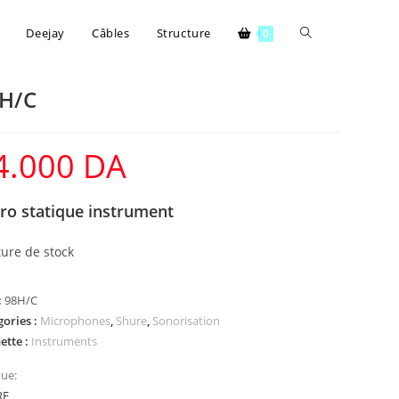
Deejay
Câbles
Structure
0
H/C
4.000
DA
ro statique instrument
ure de stock
:
98H/C
gories :
Microphones
,
Shure
,
Sonorisation
ette :
Instruments
ue:
RE