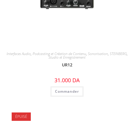
Interfaces Audio
,
Podcasting et Création de Contenu
,
Sonorisation
,
STEINBERG
,
Studio et Enregistrement
UR12
31.000
DA
Commander
ÉPUISÉ