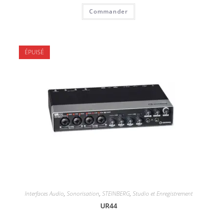
Commander
ÉPUISÉ
Interfaces Audio
,
Sonorisation
,
STEINBERG
,
Studio et Enregistrement
UR44