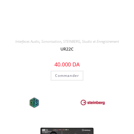
Interfaces Audio
,
Sonorisation
,
STEINBERG
,
Studio et Enregistrement
UR22C
40.000
DA
Commander