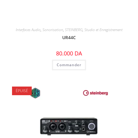
Interfaces Audio
,
Sonorisation
,
STEINBERG
,
Studio et Enregistrement
UR44C
80.000
DA
Commander
ÉPUISÉ