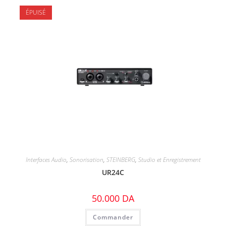
ÉPUISÉ
Interfaces Audio
,
Sonorisation
,
STEINBERG
,
Studio et Enregistrement
UR24C
50.000
DA
Commander