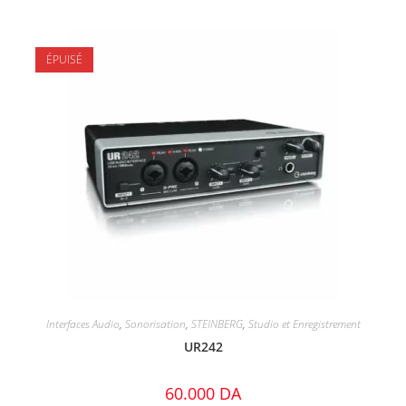
ÉPUISÉ
Interfaces Audio
,
Sonorisation
,
STEINBERG
,
Studio et Enregistrement
UR242
60.000
DA