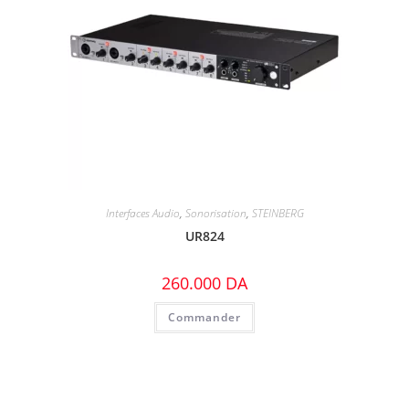
Interfaces Audio
,
Sonorisation
,
STEINBERG
UR824
260.000
DA
Commander