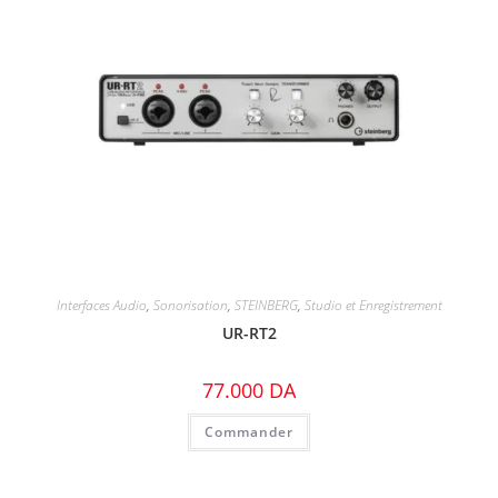
Interfaces Audio
,
Sonorisation
,
STEINBERG
,
Studio et Enregistrement
UR-RT2
77.000
DA
Commander