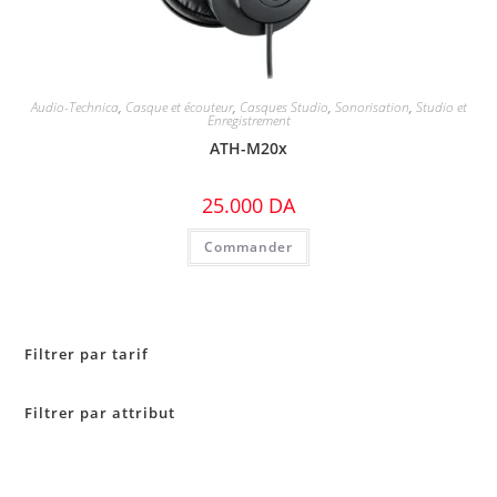
Audio-Technica
,
Casque et écouteur
,
Casques Studio
,
Sonorisation
,
Studio et
Enregistrement
ATH-M20x
25.000
DA
Commander
Filtrer par tarif
Filtrer par attribut