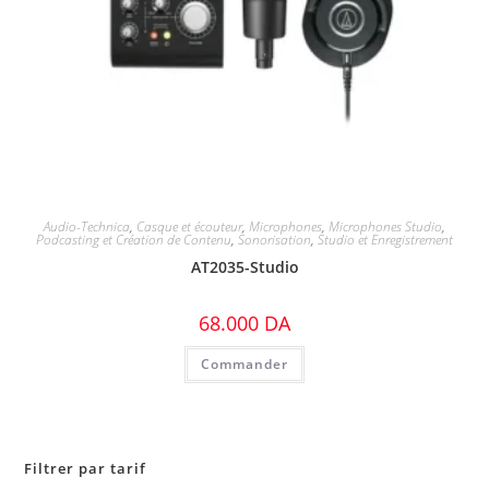
Audio-Technica
,
Casque et écouteur
,
Microphones
,
Microphones Studio
,
Podcasting et Création de Contenu
,
Sonorisation
,
Studio et Enregistrement
AT2035-Studio
68.000
DA
Commander
Filtrer par tarif