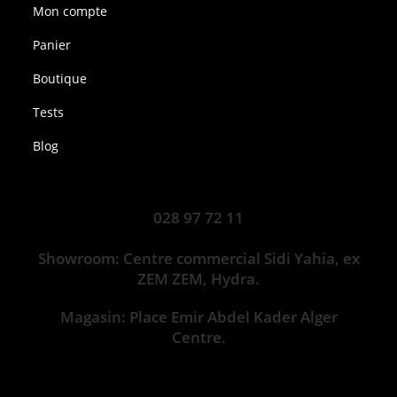
Mon compte
Panier
Boutique
Tests
Blog
028 97 72 11
Showroom: Centre commercial Sidi Yahia, ex
ZEM ZEM, Hydra.
Magasin: Place Emir Abdel Kader Alger
Centre.