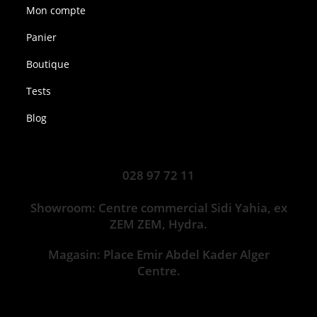
Mon compte
Panier
Boutique
Tests
Blog
028 97 72 11
Showroom: Centre commercial Sidi Yahia, ex
ZEM ZEM, Hydra.
Magasin: Place Emir Abdel Kader Alger
Centre.