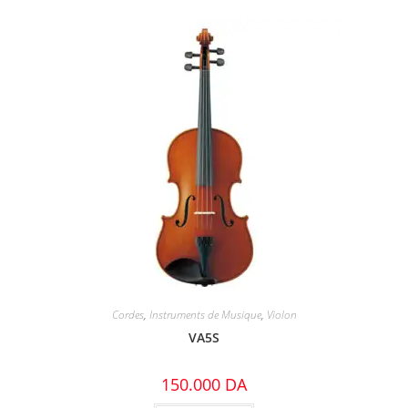
Cordes
,
Instruments de Musique
,
Violon
VA5S
150.000
DA