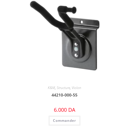
K&M
,
Structure
,
Violon
44210-000-55
6.000
DA
Commander