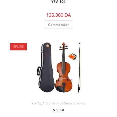
YEV-104
135.000
DA
Commander
ÉPUISÉ
Cordes
,
Instruments de Musique
,
Violon
V3SKA