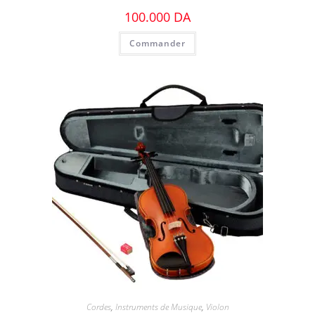
100.000
DA
Commander
Cordes
,
Instruments de Musique
,
Violon