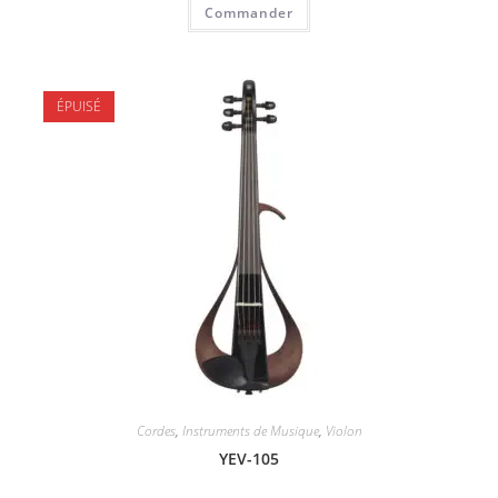
Commander
ÉPUISÉ
Cordes
,
Instruments de Musique
,
Violon
YEV-105